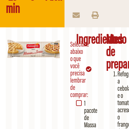
min
Ingredientes
Modo
Selecione
de
abaixo
o que
prepa
você
precisa
Refog
lembrar
a
de
cebol
comprar:
e o
tomat
1
acres
pacote
o
de
frang
Massa