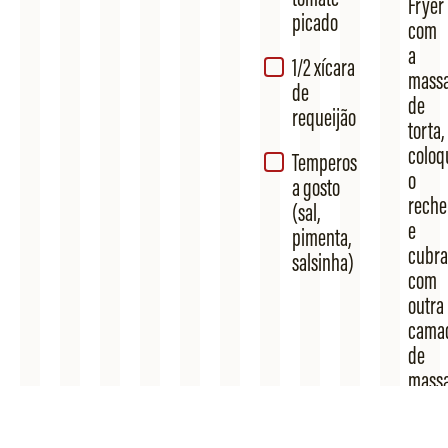
Fryer
picado​
com
a
1/2 xícara
mass
de
de
requeijão​
torta,
coloq
Temperos
o
a gosto
reche
(sal,
e
pimenta,
cubra
salsinha)
com
outra
cama
de
massa.
Leve