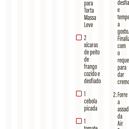
desfi
para
e
Torta
temp
Massa
a
Leve​
gosto.
2
Finali
xícaras
com
de peito
o
de
reque
frango
para
cozido e
dar
desfiado​
cremo
1
Forre
cebola
a
picada​
assad
da
1
Air
tomate