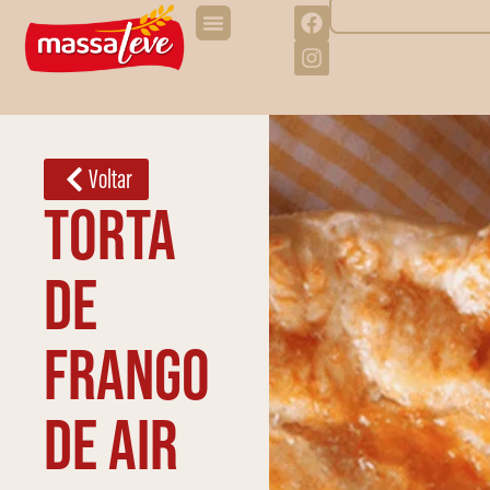
Voltar
Torta
de
frango
de Air