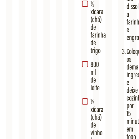
½
disso
xícara
a
(chá)
farin
de
e
farinha
engro
de
trigo
Coloq
os
800
dema
ml
ingre
de
e
leite
deixe
cozin
½
por
xícara
15
(chá)
minut
de
em
vinho
fogo