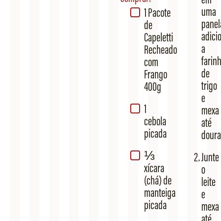
uma
1 Pacote
panel
de
adici
Capeletti
a
Recheado
farin
com
de
Frango
trigo
400g
e
1
mexa
cebola
até
picada
doura
⅓
Junte
xícara
o
(chá) de
leite
manteiga
e
picada
mexa
até