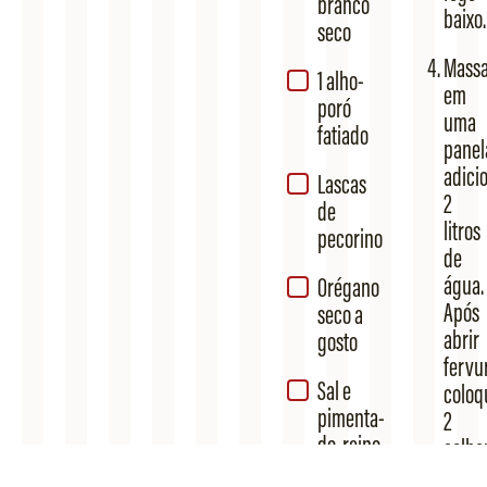
branco
baixo.
seco
Massa
1 alho-
em
poró
uma
fatiado
panel
adici
Lascas
2
de
litros
pecorino
de
água.
Orégano
Após
seco a
abrir
gosto
fervu
Sal e
coloq
pimenta-
2
do-reino
colhe
a gosto
de