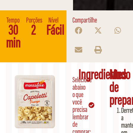
Tempo
Porções
Nível
Compartilhe
30
2
Fácil
min
Ingredientes
Modo
Selecione
de
abaixo
o que
prepa
você
precisa
Derre
lembrar
a
de
mante
comprar:
em