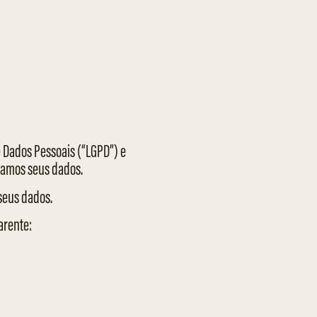
e Dados Pessoais (“LGPD”) e
tamos seus dados.
seus dados.
arente: