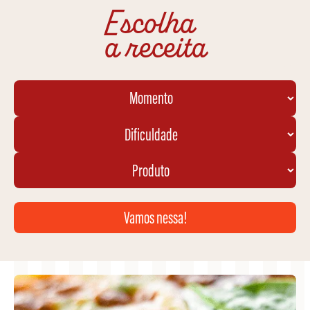
Escolha
a receita
Vamos nessa!