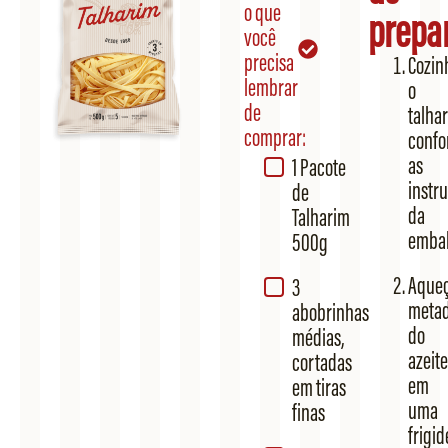
o que
prepa
você
precisa
Cozin
lembrar
o
de
talha
comprar:
conf
as
1 Pacote
instr
de
da
Talharim
emba
500g
Aque
3
meta
abobrinhas
do
médias,
azeite
cortadas
em
em tiras
uma
finas
frigid