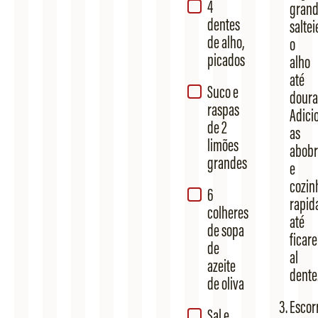
4
grand
dentes
saltei
de alho,
o
picados
alho
até
Suco e
doura
raspas
Adici
de 2
as
limões
abobr
grandes
e
cozin
6
rapid
colheres
até
de sopa
ficar
de
al
azeite
dente
de oliva
Escor
Sal e