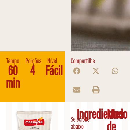
Tempo
Porções
Nível
Compartilhe
60
4
Fácil
min
Ingredientes
Modo
Selecione
de
abaixo