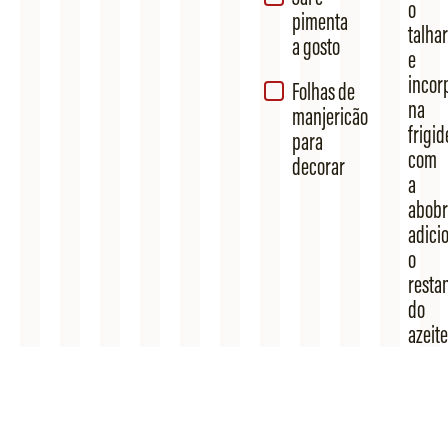
o
pimenta
talha
a gosto
e
incor
Folhas de
na
manjericão
frigid
para
com
decorar
a
abobr
adici
o
resta
do
azeite
suco
e
raspa
de