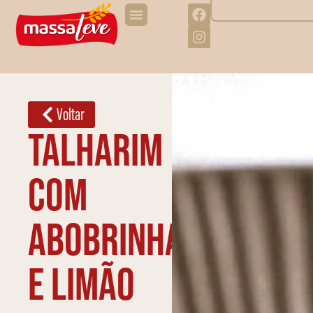
Voltar
Talharim
com
abobrinha
e limão