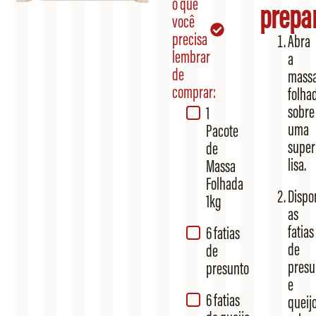
o que
prepa
você
precisa
Abra
lembrar
a
de
mass
comprar:
folha
sobre
1
uma
Pacote
super
de
lisa.
Massa
Folhada
Dispo
1kg
as
fatias
6 fatias
de
de
presu
presunto
e
6 fatias
queij