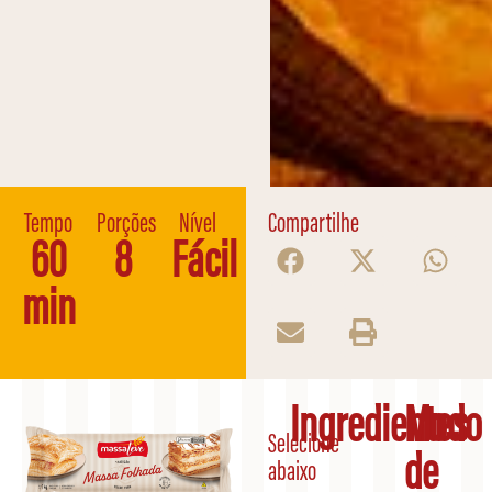
Tempo
Porções
Nível
Compartilhe
60
8
Fácil
min
Ingredientes
Modo
Selecione
de
abaixo