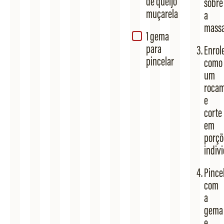
de queijo
sobre
muçarela
a
massa
1 gema
para
Enrol
pincelar
como
um
rocam
e
corte
em
porçõ
indivi
Pince
com
a
gema
e