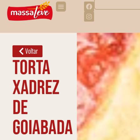
Voltar
Torta
xadrez
de
goiabada