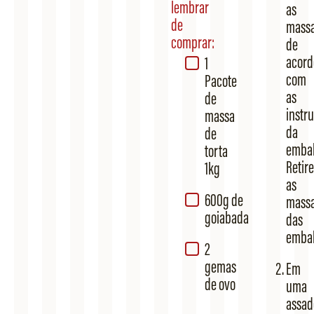
lembrar
as
de
mass
comprar:
de
acord
1
com
Pacote
as
de
instr
massa
da
de
emba
torta
Retire
1kg​
as
600g de
mass
goiabada​
das
embal
2
gemas
Em
de ovo
uma
assad