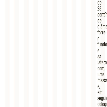
de
28
centí
de
diâme
forre
o
fundo
e
as
latera
com
uma
mass
e,
em
segui
coloq