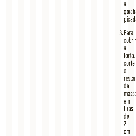
a
goiab
picada
Para
cobri
a
torta,
corte
o
resta
da
mass
em
tiras
de
2
cm