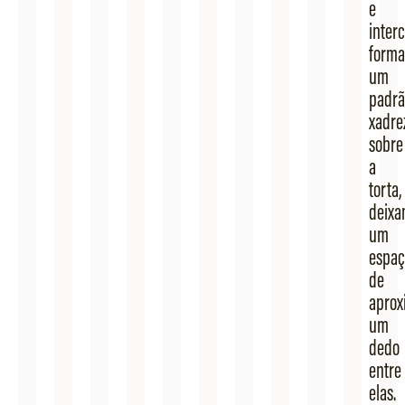
e
interc
form
um
padrã
xadre
sobre
a
torta,
deixa
um
espaç
de
apro
um
dedo
entre
elas.​