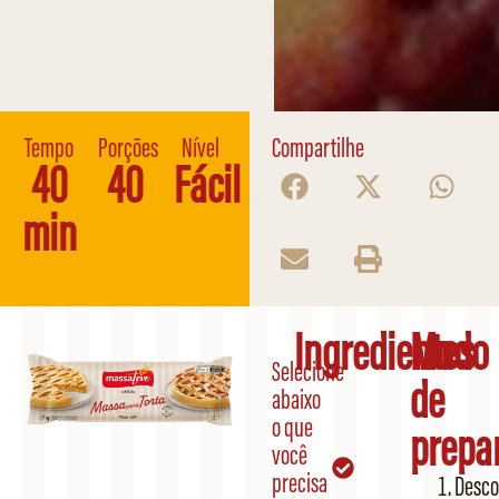
Tempo
Porções
Nível
Compartilhe
40
40
Fácil
min
Ingredientes
Modo
Selecione
de
abaixo
o que
prepa
você
precisa
Desco