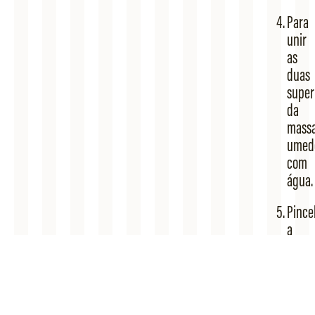
Para
unir
as
duas
super
da
massa
umed
com
água.​
Pince
a
tamp
da
torta
com