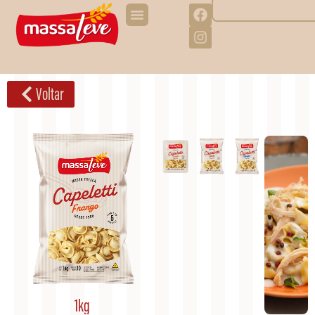
Voltar
1kg