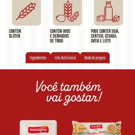
Contém
Contém ovos
Pode conter soja,
glúten
e derivados
centeio, cevada,
de trigo
aveia e leite
Ingredientes
Info. Nutricional
Modo de preparo
Você também
vai gostar!