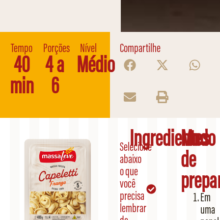
Tempo
Porções
Nível
Compartilhe
40
4 a
Médio
min
6
Ingredientes
Modo
Selecione
de
abaixo
o que
prepa
você
precisa
Em
lembrar
uma