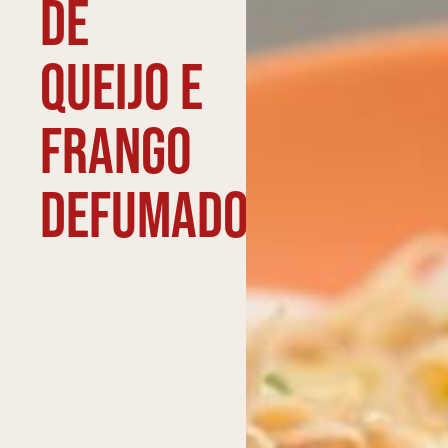
de
queijo e
frango
defumado