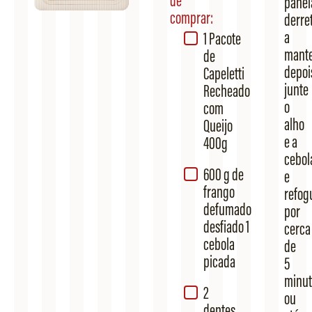
de
panel
comprar:
derre
a
1 Pacote
mante
de
depoi
Capeletti
junte
Recheado
o
com
alho
Queijo
e a
400g
cebol
600 g de
e
frango
refog
defumado
por
desfiado 1
cerca
cebola
de
picada
5
minut
2
ou
dentes