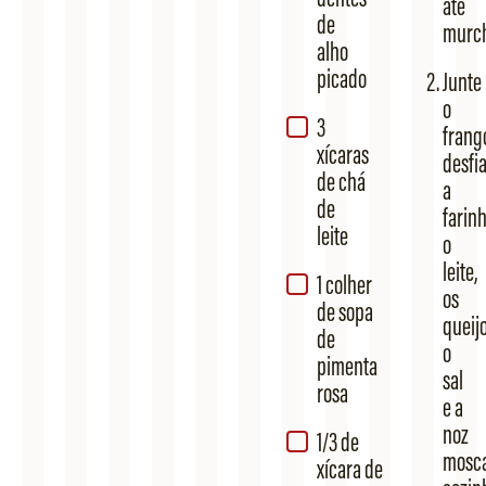
até
de
murch
alho
picado
Junte
o
3
frang
xícaras
desfi
de chá
a
de
farinh
leite
o
leite,
1 colher
os
de sopa
queijo
de
o
pimenta
sal
rosa
e a
noz
1/3 de
mosc
xícara de