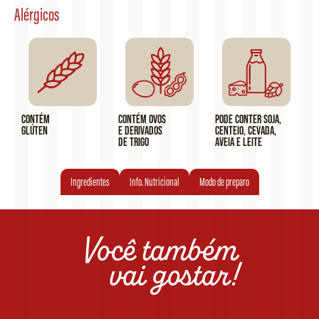
Alérgicos
Contém
Contém ovos
Pode conter soja,
glúten
e derivados
centeio, cevada,
de trigo
aveia e leite
Ingredientes
Info. Nutricional
Modo de preparo
Você também
vai gostar!