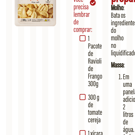
precisa
Molho
:
lembrar
Bata os
de
ingrediente
comprar:
do
molho
1
no
Pacote
liquidificad
de
Ravioli
Massa
:
de
Frango
Em
300g
uma
panel
300 g
adici
de
2
tomate
litros
cereja
de
água.
1 xícara