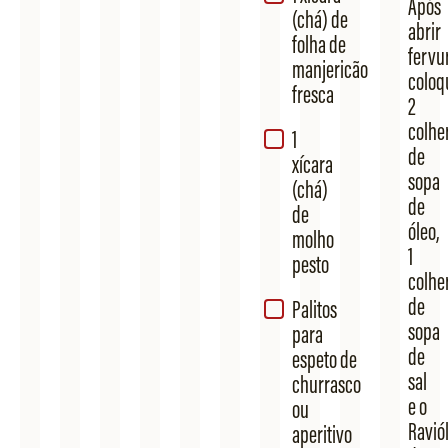
Após
(chá) de
abrir
folha de
fervu
manjericão
coloq
fresca
2
colhe
1
de
xícara
sopa
(chá)
de
de
óleo,
molho
1
pesto
colhe
de
Palitos
sopa
para
de
espeto de
sal
churrasco
e o
ou
Raviól
aperitivo