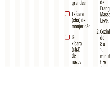
de
grandes
Frang
1 xícara
Mass
(chá) de
Leve.
manjericão
Cozin
½
de
xícara
8 a
(chá)
10
de
minut
nozes
tire
da
1
água,
dente
e
de
mont
alho
os
espet
1
inter
colher