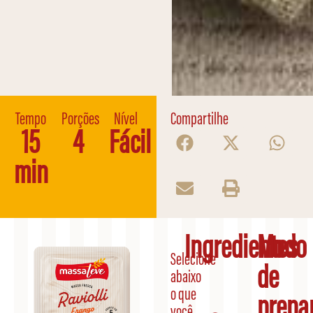
Tempo
Porções
Nível
Compartilhe
15
4
Fácil
min
Ingredientes
Modo
Selecione
de
abaixo
o que
prepa
você