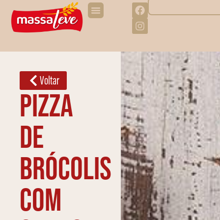
Voltar
Pizza
de
brócolis
com