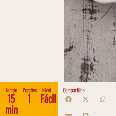
Tempo
Porções
Nível
Compartilhe
15
1
Fácil
min