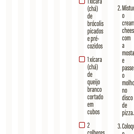
1 xícara
Mistu
(chá)
o
de
crea
brócolis
chees
picados
com
e pré-
a
cozidos
mosta
1 xícara
e
(chá)
passe
de
o
queijo
molh
branco
no
cortado
disco
em
de
cubos
pizza.
2
Coloq
colheres
o