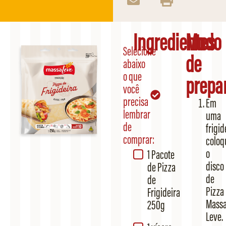
Ingredientes
Modo
Selecione
de
abaixo
o que
prepa
você
precisa
Em
lembrar
uma
de
frigid
comprar:
coloq
o
1 Pacote
disco
de Pizza
de
de
Pizza
Frigideira
Mass
250g
Leve.