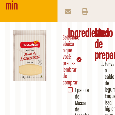
min
Ingredientes
Modo
Selecione
de
abaixo
o que
prepa
você
precisa
Ferva
lembrar
o
de
caldo
comprar:
de
legum
1 pacote
Enqu
de
isso,
Massa
higie
de