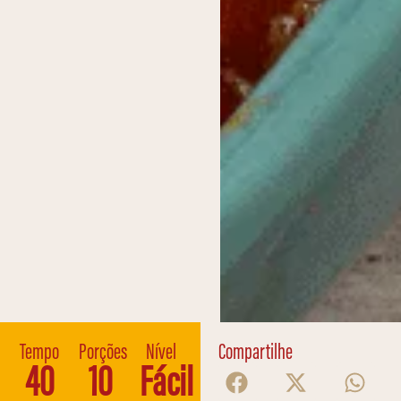
Tempo
Porções
Nível
Compartilhe
40
10
Fácil