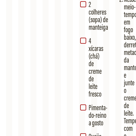
2
meio-
colheres
tempo
(sopa) de
em
manteiga
fogo
baixo,
4
derre
xícaras
meta
(chá)
da
de
mante
creme
e
de
junte
leite
o
fresco
crem
de
Pimenta-
leite.
do-reino
Temp
a gosto
com
o