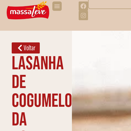
Voltar
Lasanha
de
cogumelos
da