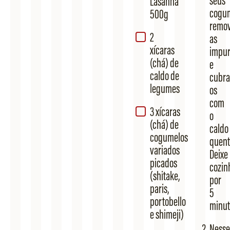
seus
Lasanha
cogum
500g
remo
2
as
xícaras
impur
(chá) de
e
caldo de
cubra
legumes
os
com
3 xícaras
o
(chá) de
caldo
cogumelos
quent
variados
Deixe
picados
cozin
(shitake,
por
paris,
5
portobello
minut
e shimeji)
Nesse