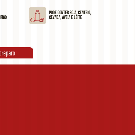
Pode conter soja, centeio,
rigo
cevada, aveia e leite
preparo