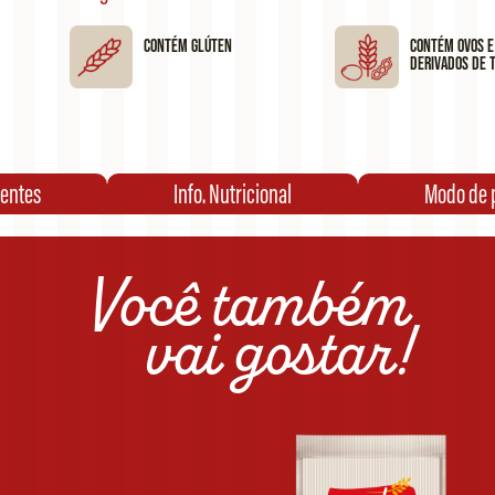
Contém glúten
Contém ovos e
derivados de t
ientes
Info. Nutricional
Modo de 
Você também
vai gostar!