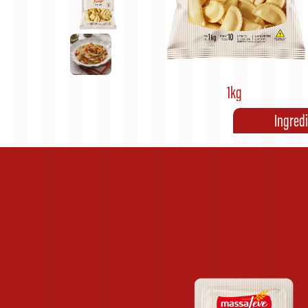
1kg
Ingred