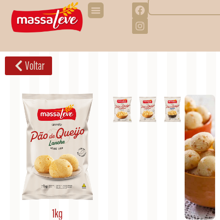
Voltar
1kg