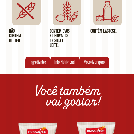
Não
Contém ovos
Contém lactose.
contém
e derivados
glúten
de soja e
leite.
Ingredientes
Info. Nutricional
Modo de preparo
Você também
vai gostar!