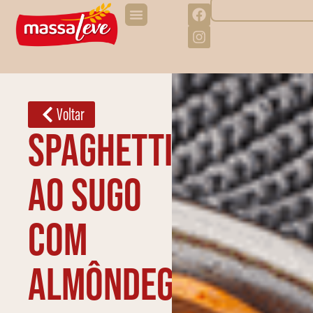
Voltar
Spaghetti
ao sugo
com
almôndegas