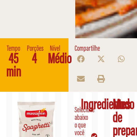
Tempo
Porções
Nível
Compartilhe
45
4
Médio
min
Ingredientes
Modo
Selecione
de
abaixo
o que
prepa
você