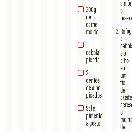
almô
300g
e
de
reser
carne
Refog
moída
a
1
cebol
cebola
e o
picada
alho
em
2
um
dentes
fio
de alho
de
picados
azeite
acres
Sal e
o
pimenta
molh
a gosto
de