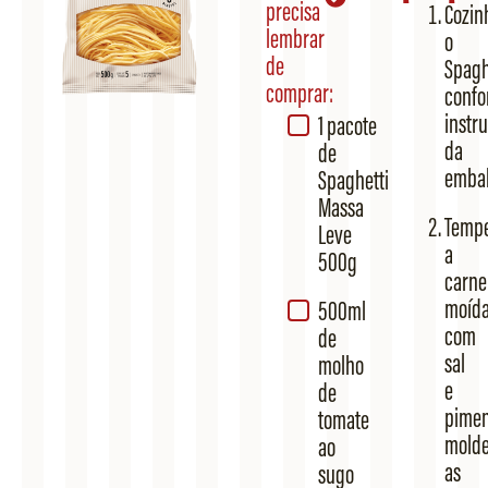
precisa
Cozin
lembrar
o
de
Spagh
comprar:
conf
instr
1 pacote
da
de
emba
Spaghetti
Massa
Temp
Leve
a
500g
carne
moíd
500ml
com
de
sal
molho
e
de
pimen
tomate
mold
ao
as
sugo