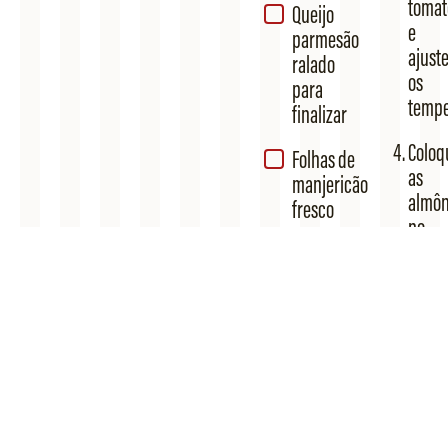
tomat
Queijo
e
parmesão
ajust
ralado
os
para
tempe
finalizar
Coloq
Folhas de
as
manjericão
almô
fresco
no
molh
e
cozin
por
15
minut
ou
até