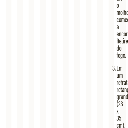
o
molh
come
a
encor
Retire
do
fogo.
Em
um
refrat
retan
gran
(23
x
35
cm),