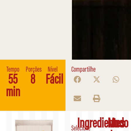
Tempo
Porções
Nível
Compartilhe
55
8
Fácil
min
Ingredientes
Modo
Selecione