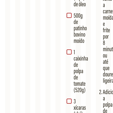
de óleo
a
carne
500g
moíd
de
e
patinho
frite
bovino
por
moído
8
minut
1
ou
caixinha
até
de
que
polpa
doure
de
ligei
tomate
(520g)
Adici
a
3
polpa
xícaras
de