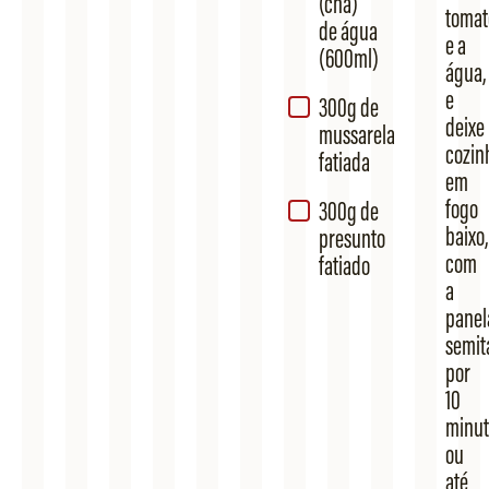
(chá)
tomat
de água
e a
(600ml)
água,
e
300g de
deixe
mussarela
cozin
fatiada
em
fogo
300g de
baixo,
presunto
com
fatiado
a
panel
semit
por
10
minut
ou
até