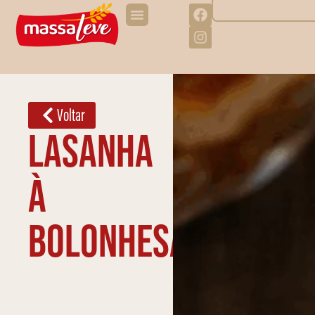
Voltar
Lasanha
à
bolonhesa