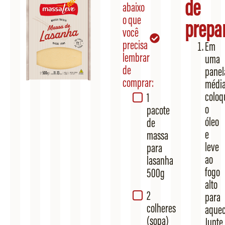
de
abaixo
o que
prepa
você
precisa
Em
lembrar
uma
de
panel
comprar:
média
coloq
1
o
pacote
óleo
de
e
massa
leve
para
ao
lasanha
fogo
500g
alto
2
para
colheres
aquec
(sopa)
Junte