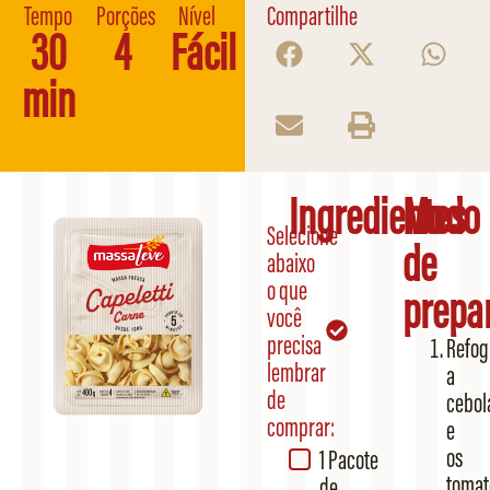
Tempo
Porções
Nível
Compartilhe
30
4
Fácil
min
Ingredientes
Modo
Selecione
de
abaixo
o que
prepa
você
precisa
Refog
lembrar
a
de
cebol
comprar:
e
os
1 Pacote
tomat
de