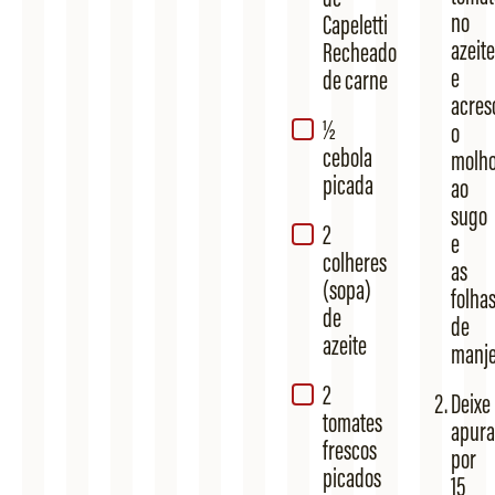
no
Capeletti
azeite
Recheado
e
de carne
acres
½
o
cebola
molh
picada
ao
sugo
2
e
colheres
as
(sopa)
folha
de
de
azeite
manje
2
Deixe
tomates
apura
frescos
por
picados
15