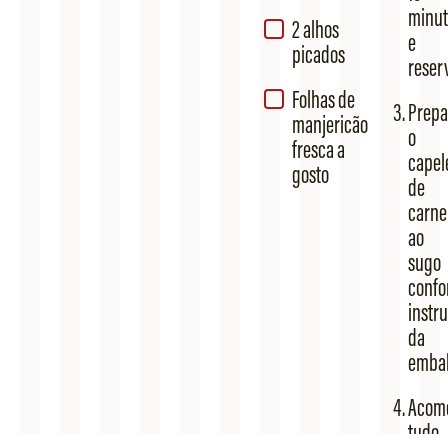
minut
2 alhos
e
picados
reser
Folhas de
Prepa
manjericão
o
fresca a
capele
gosto
de
carne
ao
sugo
conf
instr
da
emba
Acom
tudo