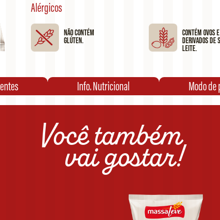
Alérgicos
Não contém
Contém ovos e
glúten.
derivados de s
leite.
ientes
Info. Nutricional
Modo de 
Você também
vai gostar!