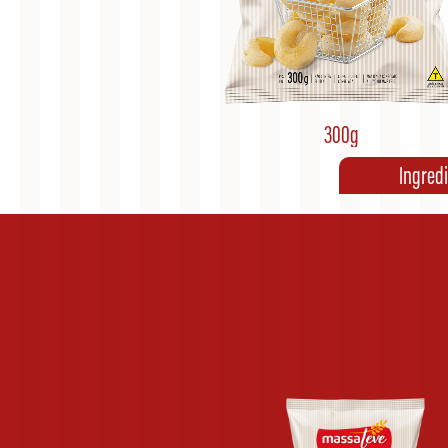
300g
Ingred