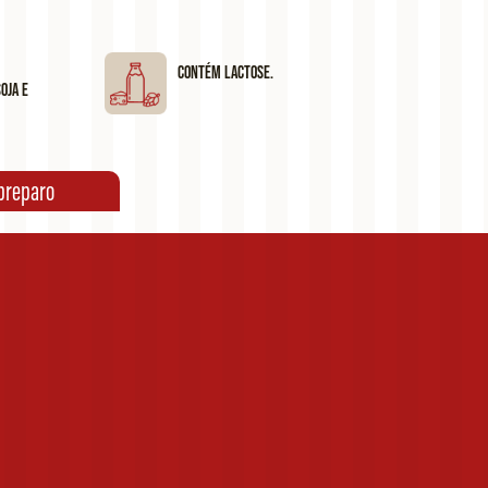
Contém lactose.
oja e
preparo