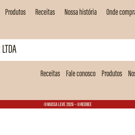
Produtos
Receitas
Nossa história
Onde compr
 LTDA
Receitas
Fale conosco
Produtos
Nos
®Massa Leve 2026 – ®Redbee