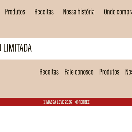
Produtos
Receitas
Nossa história
Onde compr
 LIMITADA
Receitas
Fale conosco
Produtos
Nos
®Massa Leve 2026 – ®Redbee