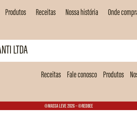
Produtos
Receitas
Nossa história
Onde compr
NTI LTDA
Receitas
Fale conosco
Produtos
Nos
®Massa Leve 2026 – ®Redbee