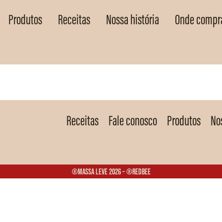
Produtos
Receitas
Nossa história
Onde compr
Receitas
Fale conosco
Produtos
Nos
®Massa Leve 2026 – ®Redbee