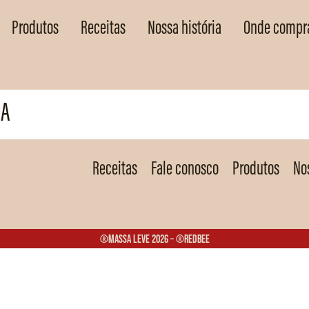
Produtos
Receitas
Nossa história
Onde compr
DA
Receitas
Fale conosco
Produtos
Nos
®Massa Leve 2026 – ®Redbee