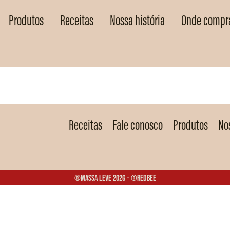
Produtos
Receitas
Nossa história
Onde compr
Receitas
Fale conosco
Produtos
Nos
®Massa Leve 2026 – ®Redbee