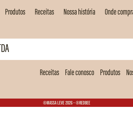
Produtos
Receitas
Nossa história
Onde compr
TDA
Receitas
Fale conosco
Produtos
Nos
®Massa Leve 2026 – ®Redbee