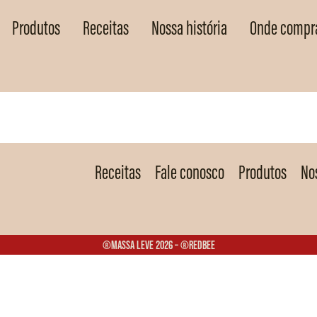
Produtos
Receitas
Nossa história
Onde compr
Receitas
Fale conosco
Produtos
Nos
®Massa Leve 2026 – ®Redbee