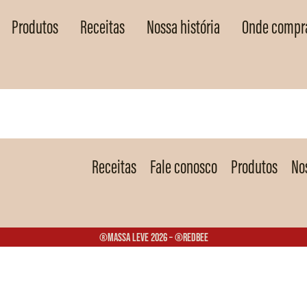
Produtos
Receitas
Nossa história
Onde compr
Receitas
Fale conosco
Produtos
Nos
®Massa Leve 2026 – ®Redbee