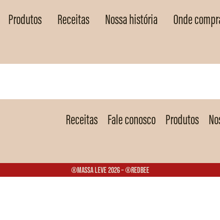
Produtos
Receitas
Nossa história
Onde compr
Receitas
Fale conosco
Produtos
Nos
®Massa Leve 2026 – ®Redbee