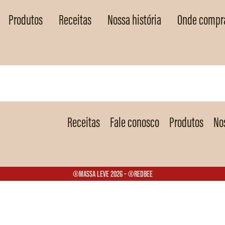
Produtos
Receitas
Nossa história
Onde compr
Receitas
Fale conosco
Produtos
Nos
®Massa Leve 2026 – ®Redbee