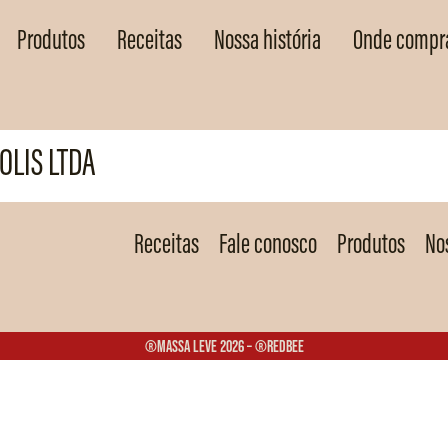
Produtos
Receitas
Nossa história
Onde compr
OLIS LTDA
Receitas
Fale conosco
Produtos
Nos
®Massa Leve 2026 – ®Redbee