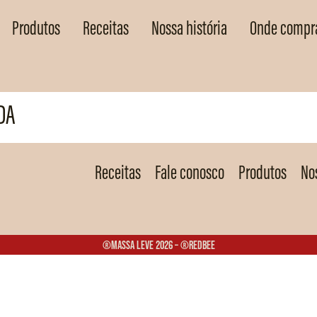
Produtos
Receitas
Nossa história
Onde compr
DA
Receitas
Fale conosco
Produtos
Nos
®Massa Leve 2026 – ®Redbee