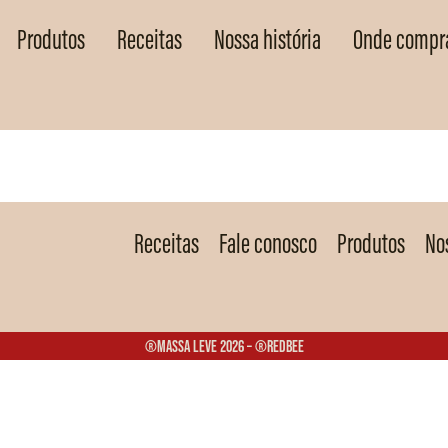
Produtos
Receitas
Nossa história
Onde compr
Receitas
Fale conosco
Produtos
Nos
®Massa Leve 2026 – ®Redbee