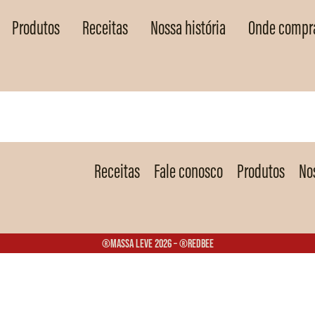
Produtos
Receitas
Nossa história
Onde compr
Receitas
Fale conosco
Produtos
Nos
®Massa Leve 2026 – ®Redbee