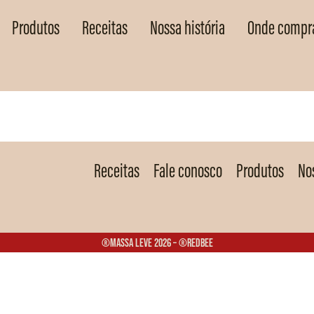
Produtos
Receitas
Nossa história
Onde compr
Receitas
Fale conosco
Produtos
Nos
®Massa Leve 2026 – ®Redbee