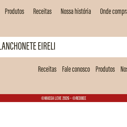
Produtos
Receitas
Nossa história
Onde compr
ANCHONETE EIRELI
Receitas
Fale conosco
Produtos
Nos
®Massa Leve 2026 – ®Redbee