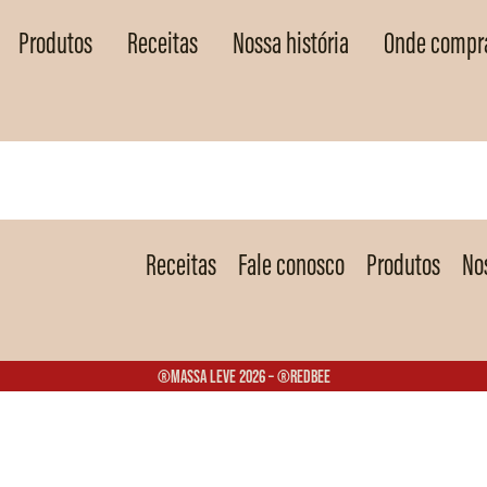
Produtos
Receitas
Nossa história
Onde compr
Receitas
Fale conosco
Produtos
Nos
®Massa Leve 2026 – ®Redbee