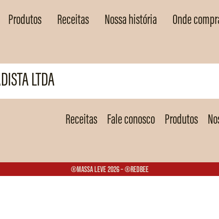
Produtos
Receitas
Nossa história
Onde compr
DISTA LTDA
Receitas
Fale conosco
Produtos
Nos
®Massa Leve 2026 – ®Redbee