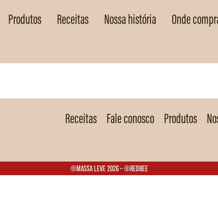
Produtos
Receitas
Nossa história
Onde compr
Receitas
Fale conosco
Produtos
Nos
®Massa Leve 2026 – ®Redbee