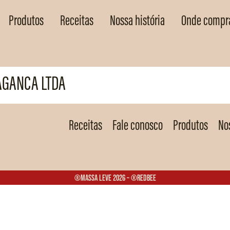
Produtos
Receitas
Nossa história
Onde compr
GANCA LTDA
Receitas
Fale conosco
Produtos
Nos
®Massa Leve 2026 – ®Redbee