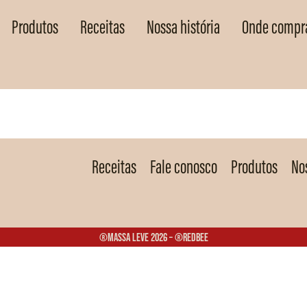
Produtos
Receitas
Nossa história
Onde compr
Receitas
Fale conosco
Produtos
Nos
®Massa Leve 2026 – ®Redbee