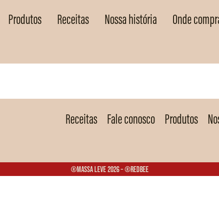
Produtos
Receitas
Nossa história
Onde compr
Receitas
Fale conosco
Produtos
Nos
®Massa Leve 2026 – ®Redbee