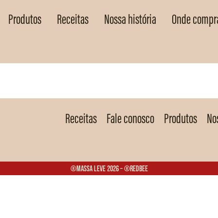
Produtos
Receitas
Nossa história
Onde compr
Receitas
Fale conosco
Produtos
Nos
®Massa Leve 2026 – ®Redbee