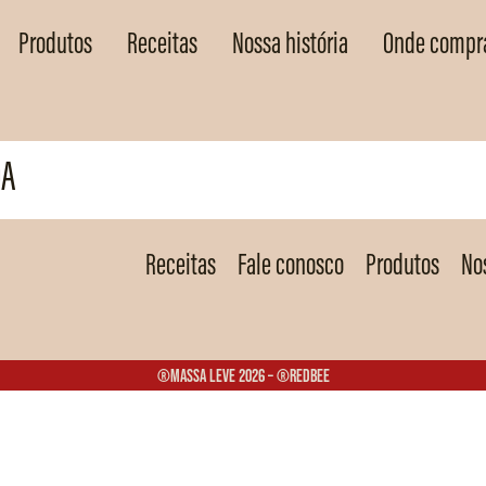
Produtos
Receitas
Nossa história
Onde compr
DA
Receitas
Fale conosco
Produtos
Nos
®Massa Leve 2026 – ®Redbee