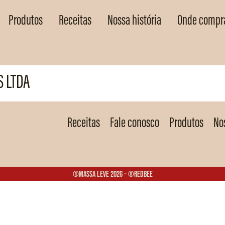
Produtos
Receitas
Nossa história
Onde compr
S LTDA
Receitas
Fale conosco
Produtos
Nos
®Massa Leve 2026 – ®Redbee