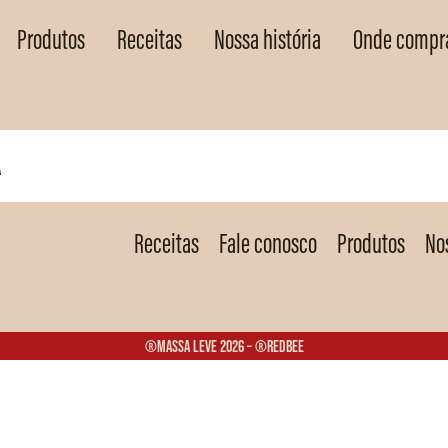
Produtos
Receitas
Nossa história
Onde compr
A
Receitas
Fale conosco
Produtos
Nos
®Massa Leve 2026 – ®Redbee