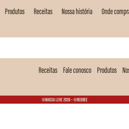
Produtos
Receitas
Nossa história
Onde compr
Receitas
Fale conosco
Produtos
Nos
®Massa Leve 2026 – ®Redbee